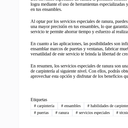
logra mediante el uso de herramientas especializadas y
en tus ensambles.
Al optar por los servicios especiales de ranura, puedes
una mayor precisión en tus ensambles, lo que garantiz
servicio te permite ahorrar tiempo y esfuerzo al realiz
En cuanto a las aplicaciones, las posibilidades son infi
ensamblar marcos de puertas y ventanas, fabricar mueb
versatilidad de este servicio te brinda la libertad de c
En resumen, los servicios especiales de ranura son un
de carpintería al siguiente nivel. Con ellos, podrás o
aprovechar esta opción y disfrutar de los beneficios q
Etiquetas
#
carpintería
#
ensambles
#
habilidades de carpinte
#
puertas
#
ranura
#
servicios especiales
#
técni