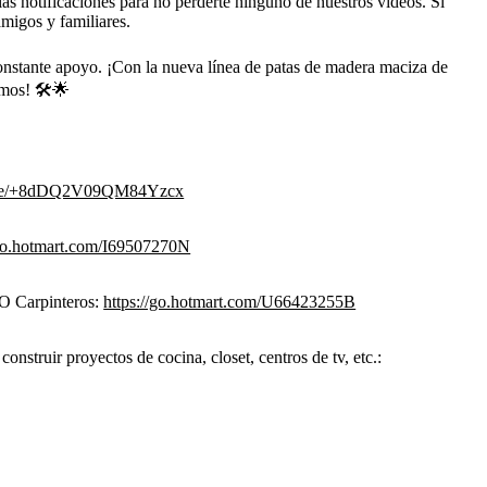
 las notificaciones para no perderte ninguno de nuestros videos. Si
 amigos y familiares.
constante apoyo. ¡Con la nueva línea de patas de madera maciza de
mos! 🛠️🌟
t.me/+8dDQ2V09QM84Yzcx
/go.hotmart.com/I69507270N
NO Carpinteros:
https://go.hotmart.com/U66423255B
onstruir proyectos de cocina, closet, centros de tv, etc.: