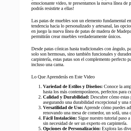
emocionante video, te presentamos la nueva línea de
podrás resistirte a ellas!
Las patas de muebles son un elemento fundamental en e
tendencia hacia lo personalizado y artesanal, las opci
en juego la nueva línea de patas de madera de Madepat
permitirán crear muebles verdaderamente únicos.
Desde patas cónicas hasta tradicionales con ángulo, 
solo son hermosas, sino también funcionales y durade
carpintería, estas patas son el complemento perfecto p
incluso una cama.
Lo Que Aprenderás en Este Video
Variedad de Estilos y Diseños:
Conoce la ampl
hasta los más contemporáneos, perfectos para cu
Calidad y Durabilidad:
Descubre cómo estas p
asegurando una durabilidad excepcional y una re
Versatilidad de Uso:
Aprende cómo puedes adapt
renovando una mesa de comedor, un sofá, una ca
Fácil Instalación:
Sigue nuestro tutorial paso a 
sin necesidad de ser un experto en carpintería.
Opciones de Personalización:
Explora las div