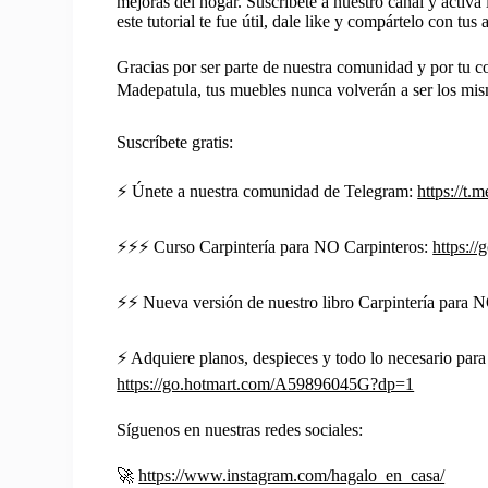
mejoras del hogar. Suscríbete a nuestro canal y activa
este tutorial te fue útil, dale like y compártelo con tus
Gracias por ser parte de nuestra comunidad y por tu 
Madepatula, tus muebles nunca volverán a ser los mis
Suscríbete gratis:
⚡️ Únete a nuestra comunidad de Telegram:
https://
⚡️⚡️⚡️ Curso Carpintería para NO Carpinteros:
https:/
⚡️⚡️ Nueva versión de nuestro libro Carpintería para 
⚡️ Adquiere planos, despieces y todo lo necesario para c
https://go.hotmart.com/A59896045G?dp=1
Síguenos en nuestras redes sociales:
🚀
https://www.instagram.com/hagalo_en_casa/