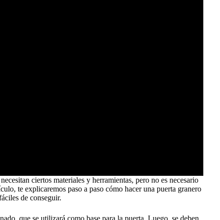
necesitan ciertos materiales y herramientas, pero no es necesario
tículo, te explicaremos paso a paso cómo hacer una puerta granero
áciles de conseguir.
onado, que se utilizará como base para la puerta. Luego, se deben