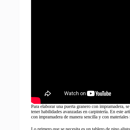
Para elaborar una puerta granero con impramadera, se 
tener habilidades avanzadas en carpintería. En este ar
con impramadera de manera sencilla y con materiales f
Lo primero que se necesita es un tablero de pino alist